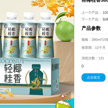
轻椰桂香380
上一个产品：
10
下一个产品：
轻椰
产品参数
规格：380ml*15
保质期：12个月
浏览次数：131
0
点击留言