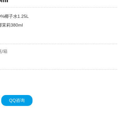
ml
0%椰子水1.25L
茉莉380ml
瓶/箱
QQ咨询