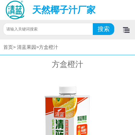
天然椰子汁厂家
首页>
清蓝果园>
方盒橙汁
方盒橙汁