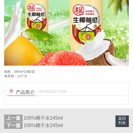
1
/
3
规格：380ml*15瓶/箱
保质期：12个月
/ INTRODUCTION
产品简介
上一篇
100%椰子水245ml
返回
列表
下一篇
100%椰子水245ml